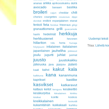
ankka
aura
ananas
aprikoosikakku
avocado
basilika
banaani
broileri
chili
cheddar
cajun
chorizo
courgettes
couscous
dippi
endiivit
espanjalainen
etanat
donitsit
feta
fenkoli
friteeraus
fondue
glögi
grilli
granaattiomena
guacamole
herkkuja
hedelmät
hanhi
herkkusienet
Uudempi teksti
hevonen
hiilariton
horta
hillo
hunaja
Tilaa:
Lähetä ko
intialainen
italialainen
höyryuuni
jauheliha
japanilainen
jokiravut
joulu
juhlat
jugurtti
juomat
juusto
juustokakku
jälkiruoka
jäätelö
jänis
jäädyke
kakut
kala
kahvi
kaali
kana
kananmuna
kalkkuna
kastike
kaprikset
kasvikset
katkaravut
kattaus
keitot
kesäkeittiö
kenguru
kesäkurpitsa
kiinalainen
kinkku
koirille
kookos
kirsikat
kreikkalainen
krokotiili
kukamitähäh
kukkakaali
kurkku