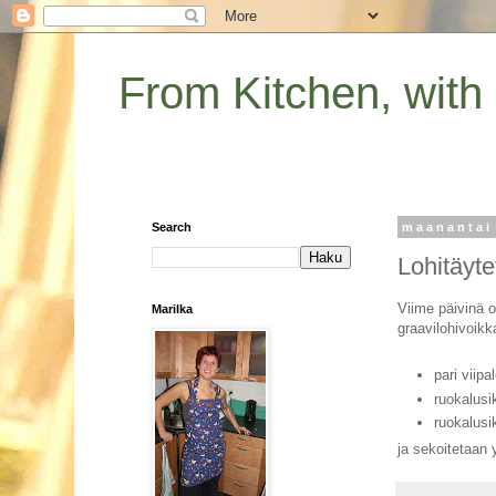
From Kitchen, with
Search
maanantai
Lohitäyte
Viime päivinä on
Marilka
graavilohivoikk
pari viipa
ruokalusi
ruokalusi
ja sekoitetaan 