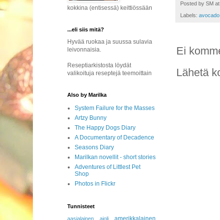
Posted by
SM
a
kokkina (entisessä) keittiössään
Labels:
avocado
...eli siis mitä?
Hyvää ruokaa ja suussa sulavia
Ei komme
leivonnaisia.
Reseptiarkistosta löydät
Lähetä k
valikoituja reseptejä teemoittain
Also by Marilka
System Failure for the Masses
Artzy Bunny
The Happy Dogs Diary
A Documentary of Decadence
Seasons Diary
Marilkan novellit - short stories
Adventures of Littlest Pet
Shop
Photos in Flickr
Tunnisteet
amerikkalainen
aasialainen
aioli