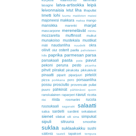
lammas
kurpitsa
kääretorttu
latva-artisokka
leipä
lasagne
leivonnaisia
liha
letut
lihapullat
lohi
limetti
luumu
maidoton
maissi
majoneesi
makkara
mango
maksa
marjat
mansikka
marenki
merenelävät
mascarpone
minttu
mozzarella
muffinssit
muikut
munakoiso
mustekala
mustikat
naudanliha
okra
mäti
nuudelit
oliivit
osterit
olut
paella
paholaisen
paprika
parmesan
parsa
hillo
pasta
pavut
parsakaali
pata
pekoni
peruna
pesto
picanha
pihvit
piirakat
piirakoita
pikkuleivät
pinaatti
pirtelöt
piparit
piparjuuri
porsaanliha
pizza
poro
porkkana
possu
prosciutto
provencale
pullat
pähkinät
puuro
pähkinävoi
quorn
ravut
ranskalainen
raparperi
ricotta
riista
rucola
rosmariini
riisi
salaatti
ruusukaali
saganaki
sardelli
salsa
sardiinit
sekalaiset
sienet
simpukat
silakat
silli
sima
sipuli
sitruuna
smoothie
suklaa
suklaakakku
sushi
säilöntä
tapakset
taateli
tempura