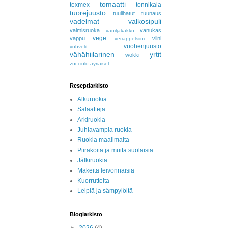
tomaatti
texmex
tonnikala
tuorejuusto
tuulihatut
tuunaus
vadelmat
valkosipuli
valmisruoka
vanukas
vaniljakakku
vege
vappu
viini
veriappelsiini
vuohenjuusto
vohvelit
vähähiilarinen
yrtit
wokki
zucciolo
äyriäiset
Reseptiarkisto
Alkuruokia
Salaatteja
Arkiruokia
Juhlavampia ruokia
Ruokia maailmalta
Piirakoita ja muita suolaisia
Jälkiruokia
Makeita leivonnaisia
Kuorrutteita
Leipiä ja sämpylöitä
Blogiarkisto