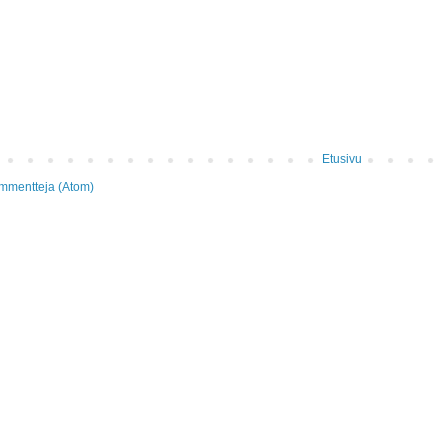
Etusivu
mmentteja (Atom)