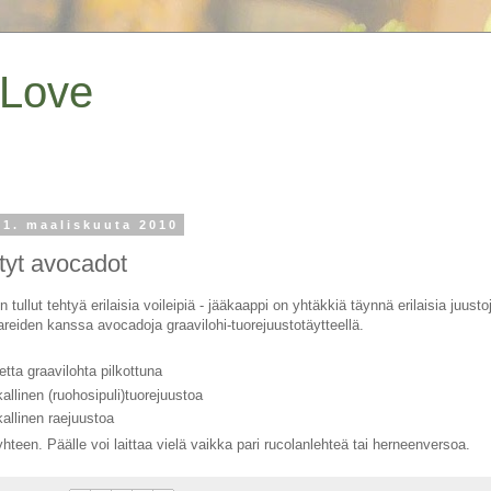
 Love
 1. maaliskuuta 2010
tyt avocadot
 tullut tehtyä erilaisia voileipiä - jääkaappi on yhtäkkiä täynnä erilaisia juust
areiden kanssa avocadoja graavilohi-tuorejuustotäytteellä.
letta graavilohta pilkottuna
kallinen (ruohosipuli)tuorejuustoa
kallinen raejuustoa
yhteen. Päälle voi laittaa vielä vaikka pari rucolanlehteä tai herneenversoa.