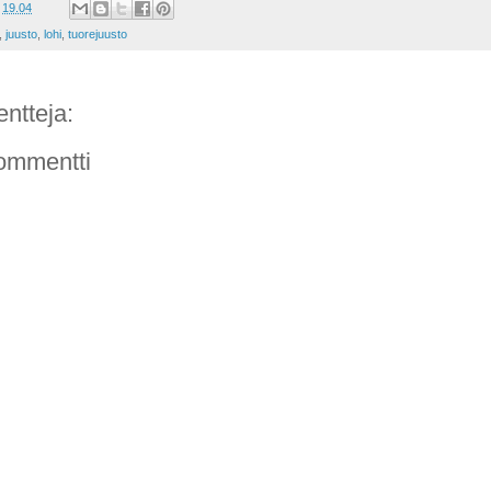
t
19.04
,
juusto
,
lohi
,
tuorejuusto
ntteja:
ommentti