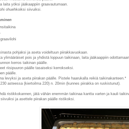
ja laita yöksi jääkaappiin graavautumaan.
lohi ohuehkoiksi siivuiksi.
aminen
nsitaikina
o
 graavilohi
ikinasta pohjaksi ja aseta voideltuun piirakkavuokaan.
ta ylimääräiset pois ja yhdistä loppuun taikinaan, laita jääkaappiin odottamaan
unnon kerros taikinan päälle.
leet riisipuuron päälle tasaiseksi kerrokseksi.
ohen päälle.
na levyksi ja aseta piirakan päälle. Pistele haarukalla reikiä taikinakanteen.*
230 asteessa (kiertoilma 220) n. 20min (kunnes piirakka on ruskistunut).
ehdä ristikkokannen, jätä vähän enemmän taikinaa kantta varten ja kauli taikina
siivuiksi ja asettele piirakan päälle ristikoksi.