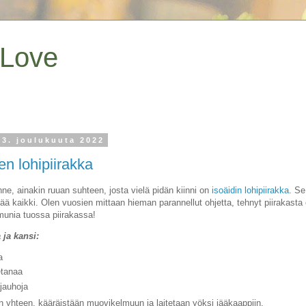
 Love
23. joulukuuta 2022
en lohipiirakka
nne, ainakin ruuan suhteen, josta vielä pidän kiinni on
isoäidin lohipiirakka
. Se
ää kaikki. Olen vuosien mittaan hieman parannellut ohjetta, tehnyt piirakast
nmunia tuossa piirakassa!
 ja kansi:
a
tanaa
jauhoja
n yhteen, kääräistään muovikelmuun ja laitetaan yöksi jääkaappiin.