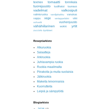
tomaatti
texmex
tonnikala
tuorejuusto
tuulihatut
tuunaus
vadelmat
valkosipuli
valmisruoka
vanukas
vaniljakakku
vege
vappu
viini
veriappelsiini
vuohenjuusto
vohvelit
vähähiilarinen
yrtit
wokki
zucciolo
äyriäiset
Reseptiarkisto
Alkuruokia
Salaatteja
Arkiruokia
Juhlavampia ruokia
Ruokia maailmalta
Piirakoita ja muita suolaisia
Jälkiruokia
Makeita leivonnaisia
Kuorrutteita
Leipiä ja sämpylöitä
Blogiarkisto