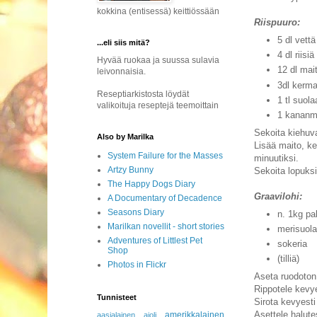
kokkina (entisessä) keittiössään
Riispuuro:
5 dl vettä
...eli siis mitä?
4 dl riisiä
Hyvää ruokaa ja suussa sulavia
12 dl mai
leivonnaisia.
3dl kerm
Reseptiarkistosta löydät
1 tl suola
valikoituja reseptejä teemoittain
1 kanan
Sekoita kiehuva
Also by Marilka
Lisää maito, ke
System Failure for the Masses
minuutiksi.
Artzy Bunny
Sekoita lopuks
The Happy Dogs Diary
Graavilohi:
A Documentary of Decadence
Seasons Diary
n. 1kg pa
Marilkan novellit - short stories
merisuolaa
Adventures of Littlest Pet
sokeria
Shop
(tilliä)
Photos in Flickr
Aseta ruodoton 
Rippotele kevye
Tunnisteet
Sirota kevyesti
Asettele halute
amerikkalainen
aasialainen
aioli