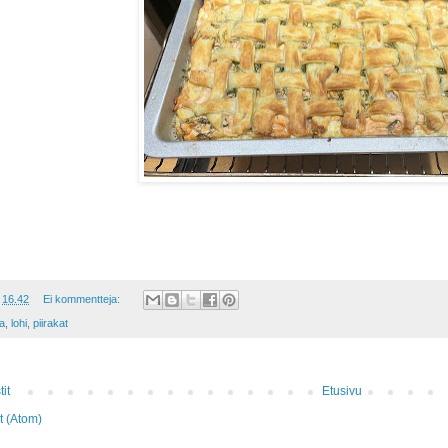
t
16.42
Ei kommentteja:
a
,
lohi
,
piirakat
it
Etusivu
it (Atom)