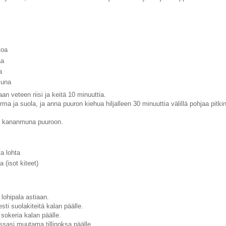
toa
aa
a
muna
an veteen riisi ja keitä 10 minuuttia.
rma ja suola, ja anna puuron kiehua hiljalleen 30 minuuttia välillä pohjaa pit
i kananmuna puuroon.
la lohta
 (isot kiteet)
lohipala astiaan.
sti suolakiteitä kalan päälle.
 sokeria kalan päälle.
ssasi muutama tillinoksa päälle.