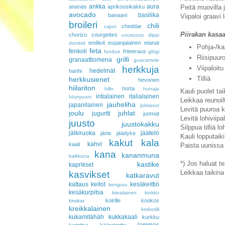
ankka
aura
ananas
aprikoosikakku
Peitä muovilla 
avocado
basilika
banaani
Viipaloi graavi 
broileri
chili
cheddar
cajun
Piirakan kasa
chorizo
courgettes
couscous
dippi
endiivit
espanjalainen
etanat
donitsit
Pohja-/ka
feta
fenkoli
friteeraus
fondue
glögi
Riisipuur
grilli
granaattiomena
guacamole
herkkuja
Viipaloitu
hedelmät
hanhi
Tilliä
herkkusienet
hevonen
hiilariton
horta
hillo
hunaja
Kauli puolet ta
intialainen
italialainen
höyryuuni
Leikkaa reunoil
jauheliha
japanilainen
jokiravut
Levitä puuroa k
joulu
juhlat
jugurtti
juomat
Levitä lohiviipa
juusto
juustokakku
Silppua tilliä l
jälkiruoka
jäätelö
jänis
jäädyke
Kauli lopputaiki
kakut
kala
kahvi
kaali
Paista uunissa 
kana
kananmuna
kalkkuna
*) Jos haluat t
kastike
kaprikset
Leikkaa taikina 
kasvikset
katkaravut
kattaus
keitot
kesäkeittiö
kenguru
kesäkurpitsa
kiinalainen
kinkku
koirille
kookos
kirsikat
kreikkalainen
krokotiili
kukamitähäh
kukkakaali
kurkku