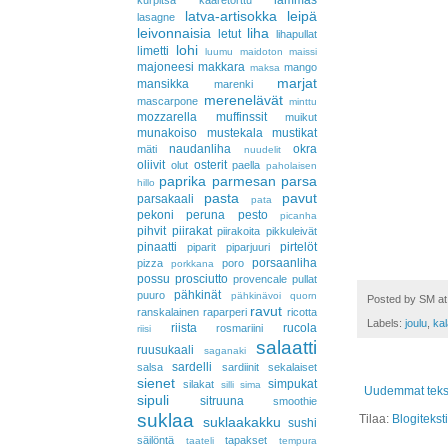
lammas
kurpitsa
kääretorttu
latva-artisokka
leipä
lasagne
leivonnaisia
liha
letut
lihapullat
lohi
limetti
luumu
maidoton
maissi
majoneesi
makkara
mango
maksa
marjat
mansikka
marenki
merenelävät
mascarpone
minttu
mozzarella
muffinssit
muikut
munakoiso
mustekala
mustikat
naudanliha
okra
mäti
nuudelit
oliivit
osterit
olut
paella
paholaisen
paprika
parmesan
parsa
hillo
pasta
pavut
parsakaali
pata
pekoni
peruna
pesto
picanha
pihvit
piirakat
piirakoita
pikkuleivät
pinaatti
pirtelöt
piparit
piparjuuri
porsaanliha
pizza
poro
porkkana
possu
prosciutto
provencale
pullat
pähkinät
puuro
pähkinävoi
quorn
Posted by
SM
a
ravut
ranskalainen
raparperi
ricotta
Labels:
joulu
,
kal
riista
rucola
rosmariini
riisi
salaatti
ruusukaali
saganaki
sardelli
salsa
sardiinit
sekalaiset
sienet
simpukat
silakat
silli
sima
Uudemmat tekst
sipuli
sitruuna
smoothie
suklaa
Tilaa:
Blogitekst
suklaakakku
sushi
säilöntä
tapakset
taateli
tempura