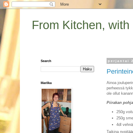
From Kitchen, with
Search
perjantai 
Perintein
Ainoa jouluperi
Marilka
perheessä tykk
ole ollut kana
Piirakan pohja
250g voit
250g sme
4dl vehnä
Taikina nypitää