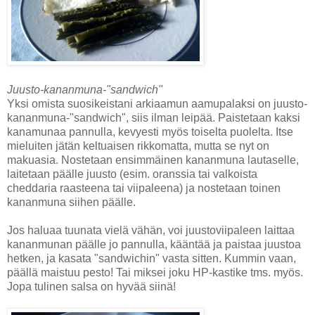
Juusto-kananmuna-"sandwich"
Yksi omista suosikeistani arkiaamun aamupalaksi on juusto-
kananmuna-"sandwich", siis ilman leipää. Paistetaan kaksi
kanamunaa pannulla, kevyesti myös toiselta puolelta. Itse
mieluiten jätän keltuaisen rikkomatta, mutta se nyt on
makuasia. Nostetaan ensimmäinen kananmuna lautaselle,
laitetaan päälle juusto (esim. oranssia tai valkoista
cheddaria raasteena tai viipaleena) ja nostetaan toinen
kananmuna siihen päälle.
Jos haluaa tuunata vielä vähän, voi juustoviipaleen laittaa
kananmunan päälle jo pannulla, kääntää ja paistaa juustoa
hetken, ja kasata "sandwichin" vasta sitten. Kummin vaan,
päällä maistuu pesto! Tai miksei joku HP-kastike tms. myös.
Jopa tulinen salsa on hyvää siinä!