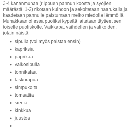
3-4 kananmunaa (riippuen pannun koosta ja syöjien
määrästä: 1-2) rikotaan kulhoon ja sekoitetaan haarukalla ja
kaadetaan pannulle paistumaan melko miedolla lämmöllä.
Munakkaan ollessa puoliksi kypsää laitetaan täytteet sen
toiselle puoliskolle. Vaikkapa, vaihdellen ja valikoiden,
jotain näistä:
sipulia (voi myös paistaa ensin)
kapriksia
paprikaa
valkosipulia
tonnikalaa
taskurapua
simpukoita
tomaattia
sieniä
kinkkua
juustoa
...