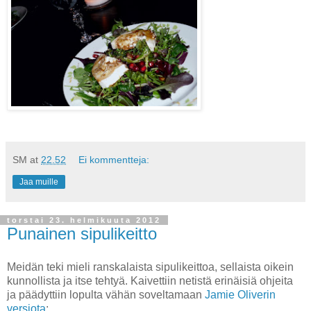
SM
at
22.52
Ei kommentteja:
Jaa muille
torstai 23. helmikuuta 2012
Punainen sipulikeitto
Meidän teki mieli ranskalaista sipulikeittoa, sellaista oikein
kunnollista ja itse tehtyä. Kaivettiin netistä erinäisiä ohjeita
ja päädyttiin lopulta vähän soveltamaan
Jamie Oliverin
versiota
: