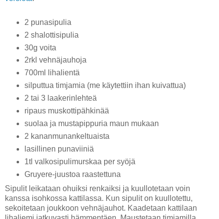
2 punasipulia
2 shalottisipulia
30g voita
2rkl vehnäjauhoja
700ml lihalientä
silputtua timjamia (me käytettiin ihan kuivattua)
2 tai 3 laakerinlehteä
ripaus muskottipähkinää
suolaa ja mustapippuria maun mukaan
2 kananmunankeltuaista
lasillinen punaviiniä
1tl valkosipulimurskaa per syöjä
Gruyere-juustoa raastettuna
Sipulit leikataan ohuiksi renkaiksi ja kuullotetaan voin
kanssa isohkossa kattilassa. Kun sipulit on kuullotettu,
sekoitetaan joukkoon vehnäjauhot. Kaadetaan kattilaan
lihaliemi jatkuvasti hämmentäen. Maustetaan timjamilla,