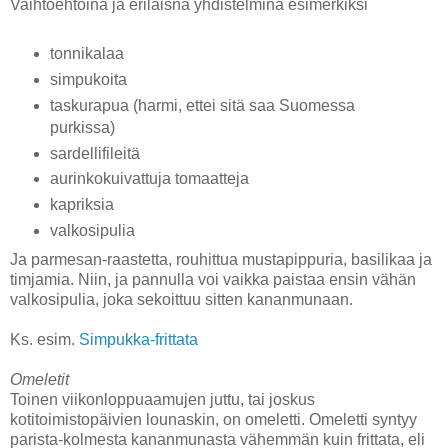
Vaihtoehtoina ja erilaisna yhdistelminä esimerkiksi
tonnikalaa
simpukoita
taskurapua (harmi, ettei sitä saa Suomessa
purkissa)
sardellifileitä
aurinkokuivattuja tomaatteja
kapriksia
valkosipulia
Ja parmesan-raastetta, rouhittua mustapippuria, basilikaa ja
timjamia. Niin, ja pannulla voi vaikka paistaa ensin vähän
valkosipulia, joka sekoittuu sitten kananmunaan.
Ks. esim.
Simpukka-frittata
Omeletit
Toinen viikonloppuaamujen juttu, tai joskus
kotitoimistopäivien lounaskin, on omeletti. Omeletti syntyy
parista-kolmesta kananmunasta vähemmän kuin frittata, eli