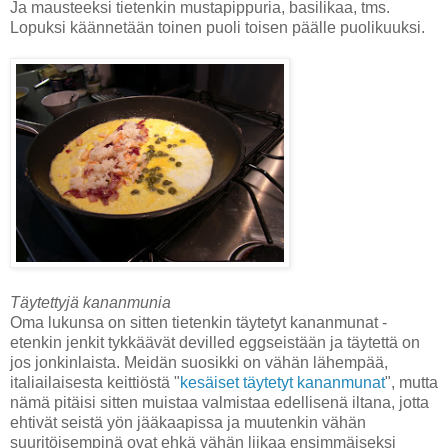
Ja mausteeksi tietenkin mustapippuria, basilikaa, tms.
Lopuksi käännetään toinen puoli toisen päälle puolikuuksi.
Täytettyjä kananmunia
Oma lukunsa on sitten tietenkin täytetyt kananmunat -
etenkin jenkit tykkäävät devilled eggseistään ja täytettä on
jos jonkinlaista. Meidän suosikki on vähän lähempää,
italiailaisesta keittiöstä "
kesäiset täytetyt kananmunat
", mutta
nämä pitäisi sitten muistaa valmistaa edellisenä iltana, jotta
ehtivät seistä yön jääkaapissa ja muutenkin vähän
suuritöisempinä ovat ehkä vähän liikaa ensimmäiseksi