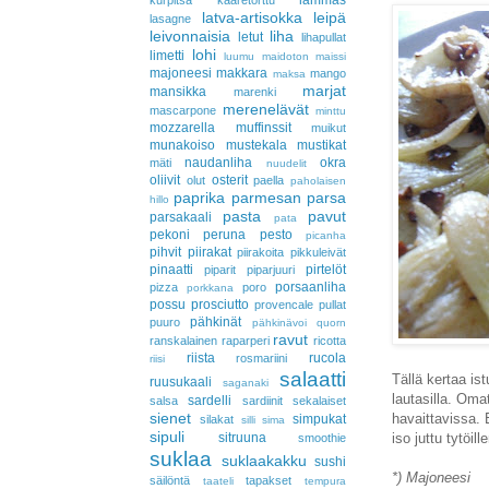
lammas
kurpitsa
kääretorttu
latva-artisokka
leipä
lasagne
leivonnaisia
liha
letut
lihapullat
lohi
limetti
luumu
maidoton
maissi
majoneesi
makkara
mango
maksa
marjat
mansikka
marenki
merenelävät
mascarpone
minttu
mozzarella
muffinssit
muikut
munakoiso
mustekala
mustikat
naudanliha
okra
mäti
nuudelit
oliivit
osterit
olut
paella
paholaisen
paprika
parmesan
parsa
hillo
pasta
pavut
parsakaali
pata
pekoni
peruna
pesto
picanha
pihvit
piirakat
piirakoita
pikkuleivät
pinaatti
pirtelöt
piparit
piparjuuri
porsaanliha
pizza
poro
porkkana
possu
prosciutto
provencale
pullat
pähkinät
puuro
pähkinävoi
quorn
ravut
ranskalainen
raparperi
ricotta
riista
rucola
rosmariini
riisi
salaatti
Tällä kertaa ist
ruusukaali
saganaki
lautasilla. Omat
sardelli
salsa
sardiinit
sekalaiset
sienet
havaittavissa. 
simpukat
silakat
silli
sima
sipuli
iso juttu tytöi
sitruuna
smoothie
suklaa
suklaakakku
sushi
*) Majoneesi
säilöntä
tapakset
taateli
tempura