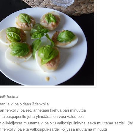
elli-fenkoli
aan ja viipaloidaan 3 fenkolia
ään fenkoliviipaleet, annetaan kiehua pari minuuttia
 talouspaperille jotta ylimääräinen vesi valuu pois
n oliiviöljyssä muutama viipaloitu valkosipulinkynsi sekä muutama sardelli (lä
n fenkoliviipaleita valkosipuli-sardelli-öljyssä muutama minuutti