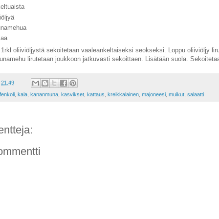
eltuaista
iöljyä
uunamehua
laa
. 1rkl oliiviöljystä sekoitetaan vaaleankeltaiseksi seokseksi. Loppu oliiviöljy l
uunamehu lirutetaan joukkoon jatkuvasti sekoittaen. Lisätään suola. Sekoitet
t
21.49
fenkoli
,
kala
,
kananmuna
,
kasvikset
,
kattaus
,
kreikkalainen
,
majoneesi
,
muikut
,
salaatti
ntteja:
ommentti