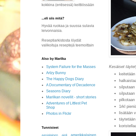
kokkina (entisessä) keittiössään
...eli siis mitä?
Hyvää ruokaa ja suussa sulavia
leivonnaisia.
Reseptiarkistosta löydät
valikoituja reseptejä teemoittain
Also by Marilka
Kesäiset täyte
System Failure for the Masses
Artzy Bunny
keitetää
The Happy Dogs Diary
halkaistaa
A Documentary of Decadence
silputaan
Seasons Diary
silputaan
Marilkan novellit - short stories
pilkotaan
Adventures of Littlest Pet
1rkl pien
Shop
lisätään 
Photos in Flickr
täytetään
koristella
Tunnisteet
amerikkalainen
aasialainen
aioli