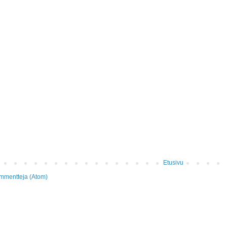
Etusivu
mmentteja (Atom)