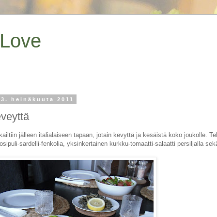
 Love
 3. heinäkuuta 2011
veyttä
kkailtiin jälleen italialaiseen tapaan, jotain kevyttä ja kesäistä koko joukolle. 
sipuli-sardelli-fenkolia, yksinkertainen kurkku-tomaatti-salaatti persiljalla sekä