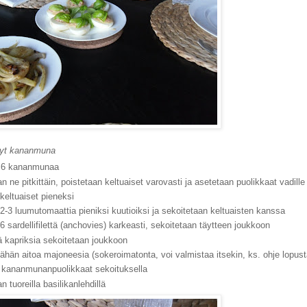
tyt kananmuna
n 6 kananmunaa
n ne pitkittäin, poistetaan keltuaiset varovasti ja asetetaan puolikkaat vadille
 keltuaiset pieneksi
 2-3 luumutomaattia pieniksi kuutioiksi ja sekoitetaan keltuaisten kanssa
 6 sardellifilettä (anchovies) karkeasti, sekoitetaan täytteen joukkoon
iä kapriksia sekoitetaan joukkoon
vähän aitoa majoneesia (sokeroimatonta, voi valmistaa itsekin, ks. ohje lopust
 kananmunanpuolikkaat sekoituksella
an tuoreilla basilikanlehdillä