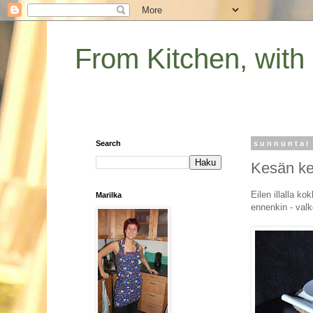
From Kitchen, with
Search
sunnuntai
Kesän ke
Eilen illalla ko
Marilka
ennenkin - valko