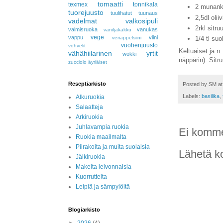
tomaatti
texmex
tonnikala
2 munank
tuorejuusto
tuulihatut
tuunaus
2,5dl oliiv
vadelmat
valkosipuli
2rkl sitr
valmisruoka
vanukas
vaniljakakku
vege
vappu
viini
veriappelsiini
1/4 tl suo
vuohenjuusto
vohvelit
Keltuaiset ja n
vähähiilarinen
yrtit
wokki
näppärin). Sitr
zucciolo
äyriäiset
Reseptiarkisto
Posted by
SM
a
Labels:
basilika
,
Alkuruokia
Salaatteja
Arkiruokia
Juhlavampia ruokia
Ei komme
Ruokia maailmalta
Piirakoita ja muita suolaisia
Lähetä k
Jälkiruokia
Makeita leivonnaisia
Kuorrutteita
Leipiä ja sämpylöitä
Blogiarkisto