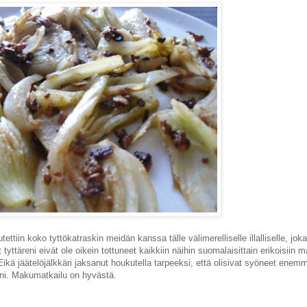
utettiin koko tyttökatraskin meidän kanssa tälle välimerelliselle illalliselle, jo
 tyttäreni eivät ole oikein tottuneet kaikkiin näihin suomalaisittain erikoisiin 
Eikä jäätelöjälkkäri jaksanut houkutella tarpeeksi, että olisivat syöneet ene
lleni. Makumatkailu on hyvästä.