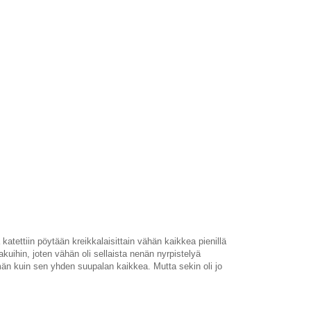
ka katettiin pöytään kreikkalaisittain vähän kaikkea pienillä
makuihin, joten vähän oli sellaista nenän nyrpistelyä
mmän kuin sen yhden suupalan kaikkea. Mutta sekin oli jo