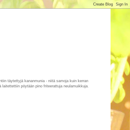
Tehtiin täytettyjä kananmunia - niitä samoja kuin kerran
 laitettettiin pöytään pino friteerattuja neulamuikkuja.