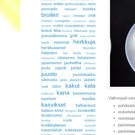
ankka
aura
ananas
aprikoosikakku
avocado
basilika
banaani
broileri
chili
cheddar
cajun
chorizo
courgettes
couscous
dippi
endiivit
espanjalainen
etanat
donitsit
feta
fenkoli
friteeraus
fondue
glögi
grilli
granaattiomena
guacamole
herkkuja
hedelmät
hanhi
herkkusienet
hevonen
hiilariton
horta
hillo
hunaja
intialainen
italialainen
höyryuuni
jauheliha
japanilainen
jokiravut
joulu
juhlat
jugurtti
juomat
juusto
juustokakku
jälkiruoka
jäätelö
jänis
jäädyke
kakut
kala
kahvi
kaali
kana
kananmuna
kalkkuna
Valkosipuli-sard
kastike
kaprikset
kasvikset
katkaravut
puhdistet
kattaus
keitot
kesäkeittiö
kenguru
esikeitet
kesäkurpitsa
kiinalainen
kinkku
nostetaan
koirille
kookos
kirsikat
paistetaa
kreikkalainen
krokotiili
kukamitähäh
kukkakaali
kurkku
paistetaa