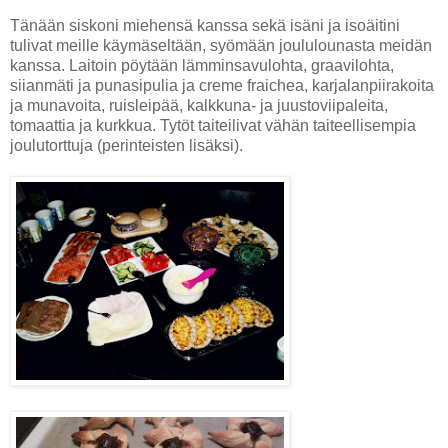
Tänään siskoni miehensä kanssa sekä isäni ja isoäitini
tulivat meille käymäseltään, syömään joululounasta meidän
kanssa. Laitoin pöytään lämminsavulohta, graavilohta,
siianmäti ja punasipulia ja creme fraichea, karjalanpiirakoita
ja munavoita, ruisleipää, kalkkuna- ja juustoviipaleita,
tomaattia ja kurkkua. Tytöt taiteilivat vähän taiteellisempia
joulutorttuja (perinteisten lisäksi).