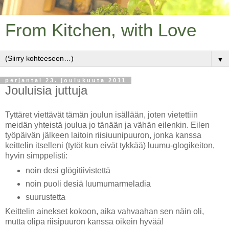
From Kitchen, with Love
▼
perjantai 23. joulukuuta 2011
Jouluisia juttuja
Tyttäret viettävät tämän joulun isällään, joten vietettiin
meidän yhteistä joulua jo tänään ja vähän eilenkin. Eilen
työpäivän jälkeen laitoin riisiuunipuuron, jonka kanssa
keittelin itselleni (tytöt kun eivät tykkää) luumu-glogikeiton,
hyvin simppelisti:
noin desi glögitiivistettä
noin puoli desiä luumumarmeladia
suurustetta
Keittelin ainekset kokoon, aika vahvaahan sen näin oli,
mutta olipa riisipuuron kanssa oikein hyvää!