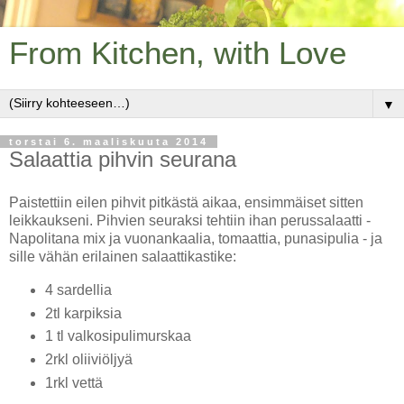
From Kitchen, with Love
▼
torstai 6. maaliskuuta 2014
Salaattia pihvin seurana
Paistettiin eilen pihvit pitkästä aikaa, ensimmäiset sitten
leikkaukseni. Pihvien seuraksi tehtiin ihan perussalaatti -
Napolitana mix ja vuonankaalia, tomaattia, punasipulia - ja
sille vähän erilainen salaattikastike:
4 sardellia
2tl karpiksia
1 tl valkosipulimurskaa
2rkl oliiviöljyä
1rkl vettä