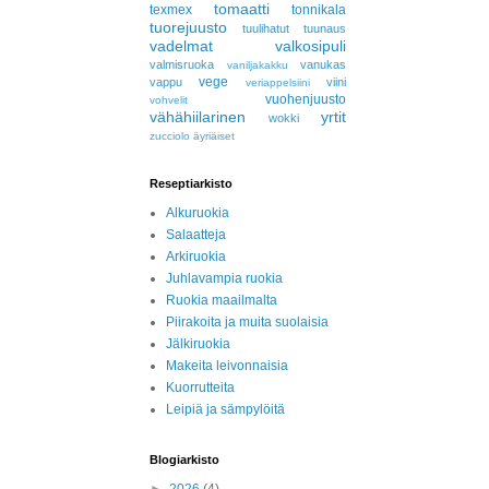
tomaatti
texmex
tonnikala
tuorejuusto
tuulihatut
tuunaus
vadelmat
valkosipuli
valmisruoka
vanukas
vaniljakakku
vege
vappu
viini
veriappelsiini
vuohenjuusto
vohvelit
vähähiilarinen
yrtit
wokki
zucciolo
äyriäiset
Reseptiarkisto
Alkuruokia
Salaatteja
Arkiruokia
Juhlavampia ruokia
Ruokia maailmalta
Piirakoita ja muita suolaisia
Jälkiruokia
Makeita leivonnaisia
Kuorrutteita
Leipiä ja sämpylöitä
Blogiarkisto