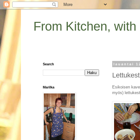
From Kitchen, with
Search
lauantai 1
Lettukest
Esikoisen kaveri
Marilka
myös) lettukesti