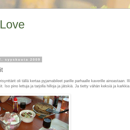
 Love
2. syyskuuta 2009
it
synttärit oli tällä kertaa pyjamabileet parille parhaalle kaverille ainoastaan. Il
t. Iso pino lettuja ja tarjolla hilloja ja jätskiä. Ja tietty vähän keksiä ja karkk