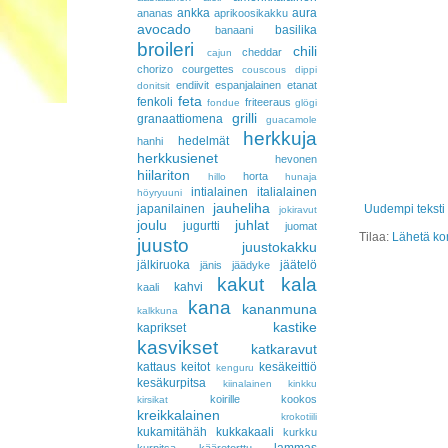
ankka
aura
ananas
aprikoosikakku
avocado
basilika
banaani
broileri
chili
cheddar
cajun
chorizo
courgettes
couscous
dippi
endiivit
espanjalainen
etanat
donitsit
feta
fenkoli
friteeraus
fondue
glögi
grilli
granaattiomena
guacamole
herkkuja
hedelmät
hanhi
herkkusienet
hevonen
hiilariton
horta
hillo
hunaja
intialainen
italialainen
höyryuuni
jauheliha
japanilainen
Uudempi teksti
jokiravut
joulu
juhlat
jugurtti
juomat
Tilaa:
Lähetä ko
juusto
juustokakku
jälkiruoka
jäätelö
jänis
jäädyke
kakut
kala
kahvi
kaali
kana
kananmuna
kalkkuna
kastike
kaprikset
kasvikset
katkaravut
kattaus
keitot
kesäkeittiö
kenguru
kesäkurpitsa
kiinalainen
kinkku
koirille
kookos
kirsikat
kreikkalainen
krokotiili
kukamitähäh
kukkakaali
kurkku