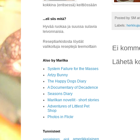
kokkina (entisessä) keittiössään
Posted by
SM
a
...eli siis mitä?
Labels:
herkkuja
Hyvää ruokaa ja suussa sulavia
leivonnaisia.
Reseptiarkistosta löydät
Ei komme
valikoituja reseptejä teemoittain
Lähetä k
Also by Marilka
System Failure for the Masses
Artzy Bunny
The Happy Dogs Diary
A Documentary of Decadence
Seasons Diary
Marilkan novellit - short stories
Adventures of Littlest Pet
Shop
Photos in Flickr
Tunnisteet
amerikkalainen
aasialainen
aioli