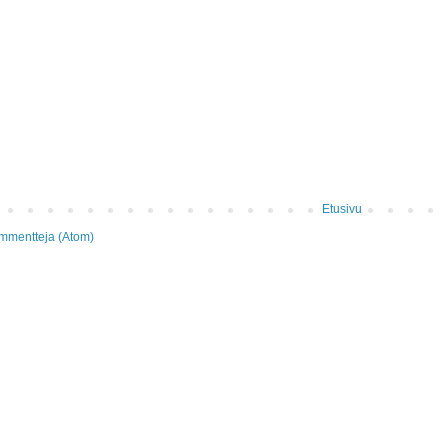
Etusivu
mmentteja (Atom)