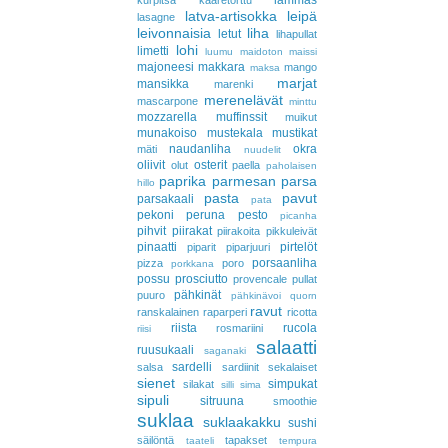
lammas
kurpitsa
kääretorttu
latva-artisokka
leipä
lasagne
leivonnaisia
liha
letut
lihapullat
lohi
limetti
luumu
maidoton
maissi
majoneesi
makkara
mango
maksa
marjat
mansikka
marenki
merenelävät
mascarpone
minttu
mozzarella
muffinssit
muikut
munakoiso
mustekala
mustikat
naudanliha
okra
mäti
nuudelit
oliivit
osterit
olut
paella
paholaisen
paprika
parmesan
parsa
hillo
pasta
pavut
parsakaali
pata
pekoni
peruna
pesto
picanha
pihvit
piirakat
piirakoita
pikkuleivät
pinaatti
pirtelöt
piparit
piparjuuri
porsaanliha
pizza
poro
porkkana
possu
prosciutto
provencale
pullat
pähkinät
puuro
pähkinävoi
quorn
ravut
ranskalainen
raparperi
ricotta
riista
rucola
rosmariini
riisi
salaatti
ruusukaali
saganaki
sardelli
salsa
sardiinit
sekalaiset
sienet
simpukat
silakat
silli
sima
sipuli
sitruuna
smoothie
suklaa
suklaakakku
sushi
säilöntä
tapakset
taateli
tempura