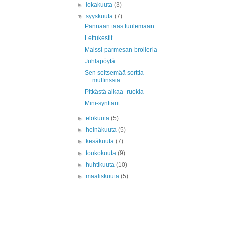
►
lokakuuta
(3)
▼
syyskuuta
(7)
Pannaan taas tuulemaan...
Lettukestit
Maissi-parmesan-broileria
Juhlapöytä
Sen seitsemää sorttia
muffinssia
Pitkästä aikaa -ruokia
Mini-synttärit
►
elokuuta
(5)
►
heinäkuuta
(5)
►
kesäkuuta
(7)
►
toukokuuta
(9)
►
huhtikuuta
(10)
►
maaliskuuta
(5)