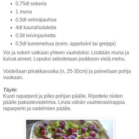
0,75dl sokeria
1 muna
0,5dl vehnäjauhoa
4dl kaurahiutaleita
0,5tl leivinjauhetta
0,5dl tuoremehua (esim. appelsiini tai greippi)
Voi ja sokeri vatkaan yhteen vaahdoksi. Lisätään muna ja
kuivat aineet. Lopuksi sekoitetaan joukkoon vielä mehu.
Voidellaan piirakkavuoka (n, 25-30cm) ja painellaan pohja
vuokaan.
Täyte
:
Kuori raparperit ja pilko pohjan päälle. Ripottele niiden
päälle pakastevadelmia. Liruta vähän vaahterasiirappia
raparperin ja vadelmien päälle.