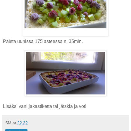
Paista uunissa 175 asteessa n. 35min.
Lisäksi vaniljakastiketta tai jätskiä ja vot!
SM
at
22.32