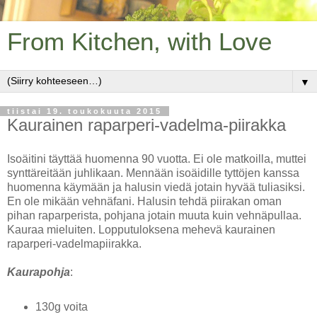
From Kitchen, with Love
▼
tiistai 19. toukokuuta 2015
Kaurainen raparperi-vadelma-piirakka
Isoäitini täyttää huomenna 90 vuotta. Ei ole matkoilla, muttei
synttäreitään juhlikaan. Mennään isoäidille tyttöjen kanssa
huomenna käymään ja halusin viedä jotain hyvää tuliasiksi.
En ole mikään vehnäfani. Halusin tehdä piirakan oman
pihan raparperista, pohjana jotain muuta kuin vehnäpullaa.
Kauraa mieluiten. Lopputuloksena mehevä kaurainen
raparperi-vadelmapiirakka.
Kaurapohja
:
130g voita