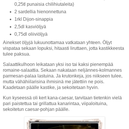
0,25tl punaisia chilihiutaleita)
2 sardellia hienonnettuna
1rkl Dijon-sinappia
2,5dl kasviöljyä
0,75dl oliiviöljyä
Ainekset öljyjä lukuunottamaa vatkataan yhteen. Öljyt
vispataa sekaan lopuksi, hitaasti liruttaen, jotta kastikkeesta
tulee paksua.
Salaattikulhoon leikataan yksi iso tai kaksi pienempää
romaine-salaattia. Sekaan nakataan neljännes-kolmannes
parmesan-palaa lastuina. Ja krutonkeja, jos niikseen tulee,
mutta vähähiilarisina ihmisinä me jätettiin ne pois.
Kaadetaan päälle kastike, ja sekoitetaan hyvin.
Kun kyseessä oli kert kana-caesar, tarvitaan tietenkin vielä
pari paistettua tai grillattua kanarintaa, viipaloituina,
sekoitetun caesar-pohjan päälle.