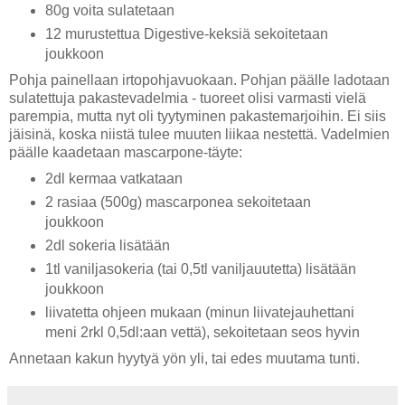
80g voita sulatetaan
12 murustettua Digestive-keksiä sekoitetaan
joukkoon
Pohja painellaan irtopohjavuokaan. Pohjan päälle ladotaan
sulatettuja pakastevadelmia - tuoreet olisi varmasti vielä
parempia, mutta nyt oli tyytyminen pakastemarjoihin. Ei siis
jäisinä, koska niistä tulee muuten liikaa nestettä. Vadelmien
päälle kaadetaan mascarpone-täyte:
2dl kermaa vatkataan
2 rasiaa (500g) mascarponea sekoitetaan
joukkoon
2dl sokeria lisätään
1tl vaniljasokeria (tai 0,5tl vaniljauutetta) lisätään
joukkoon
liivatetta ohjeen mukaan (minun liivatejauhettani
meni 2rkl 0,5dl:aan vettä), sekoitetaan seos hyvin
Annetaan kakun hyytyä yön yli, tai edes muutama tunti.