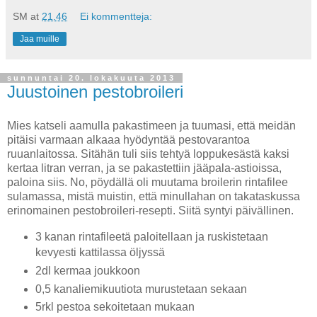
SM
at
21.46
Ei kommentteja:
Jaa muille
sunnuntai 20. lokakuuta 2013
Juustoinen pestobroileri
Mies katseli aamulla pakastimeen ja tuumasi, että meidän
pitäisi varmaan alkaaa hyödyntää pestovarantoa
ruuanlaitossa. Sitähän tuli siis tehtyä loppukesästä kaksi
kertaa litran verran, ja se pakastettiin jääpala-astioissa,
paloina siis. No, pöydällä oli muutama broilerin rintafilee
sulamassa, mistä muistin, että minullahan on takataskussa
erinomainen pestobroileri-resepti. Siitä syntyi päivällinen.
3 kanan rintafileetä paloitellaan ja ruskistetaan
kevyesti kattilassa öljyssä
2dl kermaa joukkoon
0,5 kanaliemikuutiota murustetaan sekaan
5rkl pestoa sekoitetaan mukaan