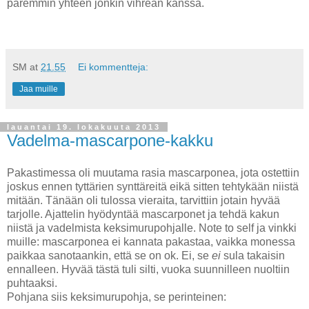
paremmin yhteen jonkin vihreän kanssa.
SM
at
21.55
Ei kommentteja:
Jaa muille
lauantai 19. lokakuuta 2013
Vadelma-mascarpone-kakku
Pakastimessa oli muutama rasia mascarponea, jota ostettiin
joskus ennen tyttärien synttäreitä eikä sitten tehtykään niistä
mitään. Tänään oli tulossa vieraita, tarvittiin jotain hyvää
tarjolle. Ajattelin hyödyntää mascarponet ja tehdä kakun
niistä ja vadelmista keksimurupohjalle. Note to self ja vinkki
muille: mascarponea ei kannata pakastaa, vaikka monessa
paikkaa sanotaankin, että se on ok. Ei, se
ei
sula takaisin
ennalleen. Hyvää tästä tuli silti, vuoka suunnilleen nuoltiin
puhtaaksi.
Pohjana siis keksimurupohja, se perinteinen: