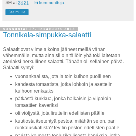
SM
at
23.21
Ei kommentteja:
Jaa muille
sunnuntai 27. lokakuuta 2013
Tonnikala-simpukka-salaatti
Salaatit ovat viime aikoina jääneet meillä vähän
vähemmälle, mutta aina silloin tällöin yhä toki laitetaan
ateriaksi herkullinen salaatti. Tänään oli sellainen päivä.
Salaatti syntyi:
vuonankaalista, jota laitoin kulhon puolilleen
kahdesta tomaatista, jotka lohkoin ja asettelin
kulhoon renkaaksi
pätkästä kurkkua, jonka halkaisin ja viipaloin
tomaattien kaveriksi
oliiviöljystä, jota liruttelin edellisten päälle
kuutiosta itsetehtyä pestoa, mitähän se on, pari
ruokalusikallista? levitin peston edellisten päälle
parista-kolmesta teelusikallisesta kapriksia, jotka