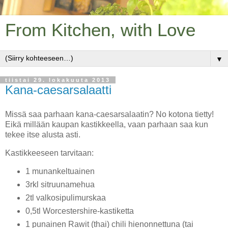
From Kitchen, with Love
▼
tiistai 29. lokakuuta 2013
Kana-caesarsalaatti
Missä saa parhaan kana-caesarsalaatin? No kotona tietty!
Eikä millään kaupan kastikkeella, vaan parhaan saa kun
tekee itse alusta asti.
Kastikkeeseen tarvitaan:
1 munankeltuainen
3rkl sitruunamehua
2tl valkosipulimurskaa
0,5tl Worcestershire-kastiketta
1 punainen Rawit (thai) chili hienonnettuna (tai