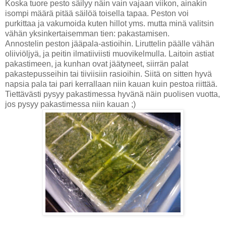
Koska tuore pesto säilyy näin vain vajaan viikon, ainakin
isompi määrä pitää säilöä toisella tapaa. Peston voi
purkittaa ja vakumoida kuten hillot yms. mutta minä valitsin
vähän yksinkertaisemman tien: pakastamisen.
Annostelin peston jääpala-astioihin. Liruttelin päälle vähän
oliiviöljyä, ja peitin ilmatiiviisti muovikelmulla. Laitoin astiat
pakastimeen, ja kunhan ovat jäätyneet, siirrän palat
pakastepusseihin tai tiiviisiin rasioihin. Siitä on sitten hyvä
napsia pala tai pari kerrallaan niin kauan kuin pestoa riittää.
Tiettävästi pysyy pakastimessa hyvänä näin puolisen vuotta,
jos pysyy pakastimessa niin kauan ;)