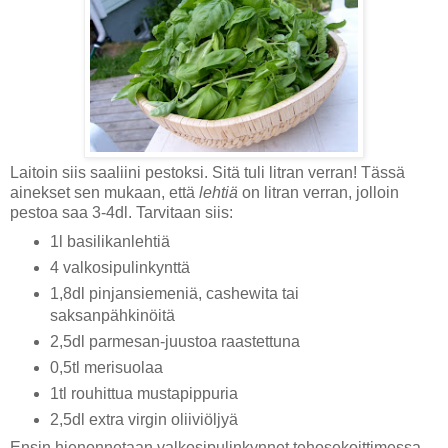
Laitoin siis saaliini pestoksi. Sitä tuli litran verran! Tässä
ainekset sen mukaan, että
lehtiä
on litran verran, jolloin
pestoa saa 3-4dl. Tarvitaan siis:
1l basilikanlehtiä
4 valkosipulinkynttä
1,8dl pinjansiemeniä, cashewita tai
saksanpähkinöitä
2,5dl parmesan-juustoa raastettuna
0,5tl merisuolaa
1tl rouhittua mustapippuria
2,5dl extra virgin oliiviöljyä
Ensin hienonnetaan valkosipulinkynnet tehosekoittimessa.