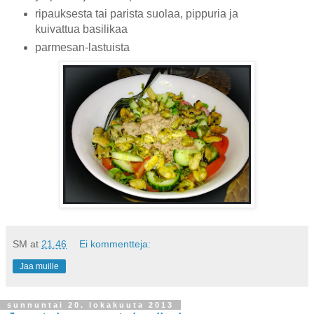
ripauksesta tai parista suolaa, pippuria ja
kuivattua basilikaa
parmesan-lastuista
SM
at
21.46
Ei kommentteja:
Jaa muille
sunnuntai 20. lokakuuta 2013