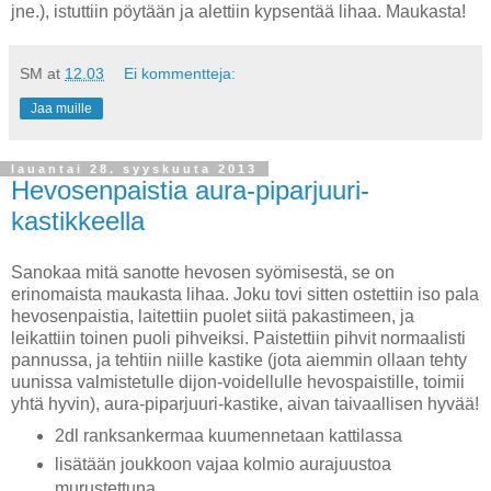
jne.), istuttiin pöytään ja alettiin kypsentää lihaa. Maukasta!
SM
at
12.03
Ei kommentteja:
Jaa muille
lauantai 28. syyskuuta 2013
Hevosenpaistia aura-piparjuuri-
kastikkeella
Sanokaa mitä sanotte hevosen syömisestä, se on
erinomaista maukasta lihaa. Joku tovi sitten ostettiin iso pala
hevosenpaistia, laitettiin puolet siitä pakastimeen, ja
leikattiin toinen puoli pihveiksi. Paistettiin pihvit normaalisti
pannussa, ja tehtiin niille kastike (jota aiemmin ollaan tehty
uunissa valmistetulle dijon-voidellulle hevospaistille, toimii
yhtä hyvin), aura-piparjuuri-kastike, aivan taivaallisen hyvää!
2dl ranksankermaa kuumennetaan kattilassa
lisätään joukkoon vajaa kolmio aurajuustoa
murustettuna