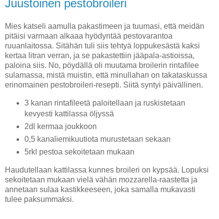
Juustoinen pestobroileri
Mies katseli aamulla pakastimeen ja tuumasi, että meidän
pitäisi varmaan alkaaa hyödyntää pestovarantoa
ruuanlaitossa. Sitähän tuli siis tehtyä loppukesästä kaksi
kertaa litran verran, ja se pakastettiin jääpala-astioissa,
paloina siis. No, pöydällä oli muutama broilerin rintafilee
sulamassa, mistä muistin, että minullahan on takataskussa
erinomainen pestobroileri-resepti. Siitä syntyi päivällinen.
3 kanan rintafileetä paloitellaan ja ruskistetaan
kevyesti kattilassa öljyssä
2dl kermaa joukkoon
0,5 kanaliemikuutiota murustetaan sekaan
5rkl pestoa sekoitetaan mukaan
Haudutellaan kattilassa kunnes broileri on kypsää. Lopuksi
sekoitetaan mukaan vielä vähän mozzarella-raastetta ja
annetaan sulaa kastikkeeseen, joka samalla mukavasti
tulee paksummaksi.