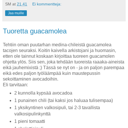
SM
at
21.41
Ei kommentteja:
Jaa muille
Tuoretta guacamolea
Tehtiin oman puutarhan medina-chileistä guacamolea
tacojen seuraksi. Koitin kaivella arkistojani ja huomasin,
etten ole tainnut koskaan kirjoittaa tuoreen guacamolen
ohjetta ylös. Siis sen, joka tehdään tuoreista raaaka-aineista
eikä jauhemixistä ;) Tässä se nyt on - ja on paljon parempaa
eikä edes paljon työläämpää kuin maustepussin
sekoittaminen avocadoihin.
Eli tarvitaan:
2 kunnolla kypsää avocadoa
1 punainen chili (tai kaksi jos haluaa tulisempaa)
1 yksikyntinen valkosipuli, tai 2-3 tavallista
valkosipulinkynttä
1 pieni tomaatti