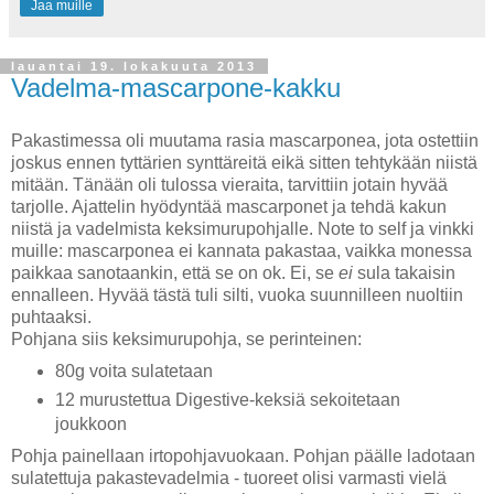
Jaa muille
lauantai 19. lokakuuta 2013
Vadelma-mascarpone-kakku
Pakastimessa oli muutama rasia mascarponea, jota ostettiin
joskus ennen tyttärien synttäreitä eikä sitten tehtykään niistä
mitään. Tänään oli tulossa vieraita, tarvittiin jotain hyvää
tarjolle. Ajattelin hyödyntää mascarponet ja tehdä kakun
niistä ja vadelmista keksimurupohjalle. Note to self ja vinkki
muille: mascarponea ei kannata pakastaa, vaikka monessa
paikkaa sanotaankin, että se on ok. Ei, se
ei
sula takaisin
ennalleen. Hyvää tästä tuli silti, vuoka suunnilleen nuoltiin
puhtaaksi.
Pohjana siis keksimurupohja, se perinteinen:
80g voita sulatetaan
12 murustettua Digestive-keksiä sekoitetaan
joukkoon
Pohja painellaan irtopohjavuokaan. Pohjan päälle ladotaan
sulatettuja pakastevadelmia - tuoreet olisi varmasti vielä