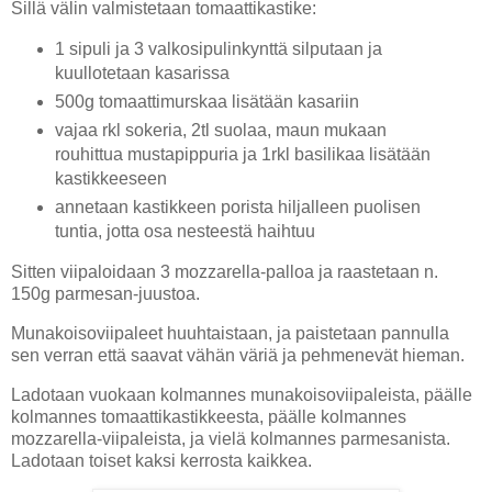
Sillä välin valmistetaan tomaattikastike:
1 sipuli ja 3 valkosipulinkynttä silputaan ja
kuullotetaan kasarissa
500g tomaattimurskaa lisätään kasariin
vajaa rkl sokeria, 2tl suolaa, maun mukaan
rouhittua mustapippuria ja 1rkl basilikaa lisätään
kastikkeeseen
annetaan kastikkeen porista hiljalleen puolisen
tuntia, jotta osa nesteestä haihtuu
Sitten viipaloidaan 3 mozzarella-palloa ja raastetaan n.
150g parmesan-juustoa.
Munakoisoviipaleet huuhtaistaan, ja paistetaan pannulla
sen verran että saavat vähän väriä ja pehmenevät hieman.
Ladotaan vuokaan kolmannes munakoisoviipaleista, päälle
kolmannes tomaattikastikkeesta, päälle kolmannes
mozzarella-viipaleista, ja vielä kolmannes parmesanista.
Ladotaan toiset kaksi kerrosta kaikkea.