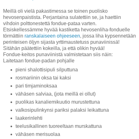
Meillä oli vielä pakastimessa se toinen puolisko
hevosenpaistista. Perjantaina sulatettiin se, ja haettiin
vihdoin polttonestettä fondue-pataa varten.
Etsiskellessämme hyvää kastiketta hevosenliha-fonduelle
törmättiin
ranskalaiseen ohjeeseen
, jossa liha kypsennetään
perinteisen öljyn sijasta yrttimaustetuss punaviinissä!
Sitähän päätettiin kokeilla, ja että olikin hyvää!
Fondue-keitos punaviinistä valmistetaan siis näin:
Laitetaan fondue-padan pohjalle
pieni shalottisipuli silputtuna
rosmariinin oksa tai kaksi
pari timjaminoksaa
vähäsen salviaa, (jota meillä ei ollut)
puolikas kanaliemikuutio murustettuna
valkosipulinkynsi pariksi palaksi leikattuna
laakerinlehti
teelusikallinen tuoreeltaan murskattuna
vähäsen merisuolaa