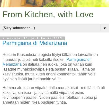
From Kitchen, with Love
▼
sunnuntai 15. joulukuuta 2013
Parmigiana di Melanzana
Hesarin Kiusauksia-blogista löytyi tällainen taivaallinen
ihanuus, jota piti heti kokeilla itsekin.
Parmigiana di
Melanzana
on italialainen ruoka, joka on vähän kuin
lasagne munakoisoviipaleista pastan sijaan. Tämä on
kasvisruoka, mutta kuten enoni kommentoi, tähän voisi
hyvinkin lisätä jauhelihankin väliin.
Homma aloitetaan viipaloimalla munakoisot - meillä niitä oli
kaksi varsin isoa - ja levittämällä viipaleet esim.
leivinpaperin päälle. Niiden päälle sirotellaan suolaa ja
annetaan niiden itkeä puolisen tuntia.