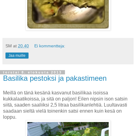
SM
at
20.40
Ei kommentteja:
Jaa muille
torstai 8. elokuuta 2013
Basilika pestoksi ja pakastimeen
Meillä on tänä kesänä kasvanut basilikaa isoissa
kukkalaatikoissa, ja sitä on paljon! Eilen nipsin ison satsin
siitä, saaden saaliiksi 2,5 litraa basilikanlehtiä. Luultavasti
saadaan sieltä vielä toinenkin satsi ennen kuin kesä on
loppu.