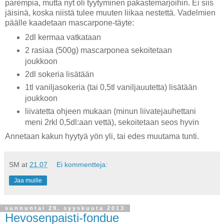
parempia, mutta nyt oli tyytyminen pakastemarjoihin. Ei siis
jäisinä, koska niistä tulee muuten liikaa nestettä. Vadelmien
päälle kaadetaan mascarpone-täyte:
2dl kermaa vatkataan
2 rasiaa (500g) mascarponea sekoitetaan
joukkoon
2dl sokeria lisätään
1tl vaniljasokeria (tai 0,5tl vaniljauutetta) lisätään
joukkoon
liivatetta ohjeen mukaan (minun liivatejauhettani
meni 2rkl 0,5dl:aan vettä), sekoitetaan seos hyvin
Annetaan kakun hyytyä yön yli, tai edes muutama tunti.
SM
at
21.07
Ei kommentteja:
Jaa muille
sunnuntai 29. syyskuuta 2013
Hevosenpaisti-fondue