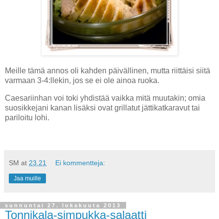
Meille tämä annos oli kahden päivällinen, mutta riittäisi siitä
varmaan 3-4:llekin, jos se ei ole ainoa ruoka.
Caesariinhan voi toki yhdistää vaikka mitä muutakin; omia
suosikkejani kanan lisäksi ovat grillatut jättikatkaravut tai
pariloitu lohi.
SM
at
23.21
Ei kommentteja:
Jaa muille
sunnuntai 27. lokakuuta 2013
Tonnikala-simpukka-salaatti