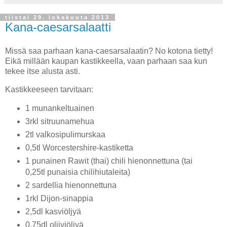
tiistai 29. lokakuuta 2013
Kana-caesarsalaatti
Missä saa parhaan kana-caesarsalaatin? No kotona tietty!
Eikä millään kaupan kastikkeella, vaan parhaan saa kun
tekee itse alusta asti.
Kastikkeeseen tarvitaan:
1 munankeltuainen
3rkl sitruunamehua
2tl valkosipulimurskaa
0,5tl Worcestershire-kastiketta
1 punainen Rawit (thai) chili hienonnettuna (tai
0,25tl punaisia chilihiutaleita)
2 sardellia hienonnettuna
1rkl Dijon-sinappia
2,5dl kasviöljyä
0,75dl oliiviöljyä