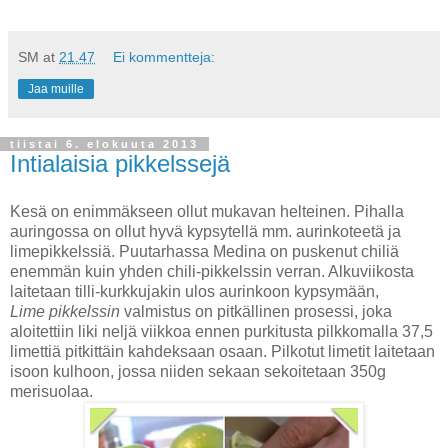
SM
at
21.47
Ei kommentteja:
Jaa muille
tiistai 6. elokuuta 2013
Intialaisia pikkelssejä
Kesä on enimmäkseen ollut mukavan helteinen. Pihalla
auringossa on ollut hyvä kypsytellä mm. aurinkoteetä ja
limepikkelssiä. Puutarhassa Medina on puskenut chiliä
enemmän kuin yhden chili-pikkelssin verran. Alkuviikosta
laitetaan tilli-kurkkujakin ulos aurinkoon kypsymään,
Lime pikkelssin
valmistus on pitkällinen prosessi, joka
aloitettiin liki neljä viikkoa ennen purkitusta pilkkomalla 37,5
limettiä pitkittäin kahdeksaan osaan. Pilkotut limetit laitetaan
isoon kulhoon, jossa niiden sekaan sekoitetaan 350g
merisuolaa.