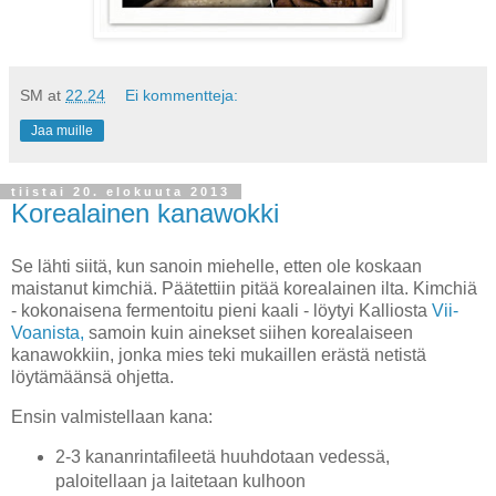
SM
at
22.24
Ei kommentteja:
Jaa muille
tiistai 20. elokuuta 2013
Korealainen kanawokki
Se lähti siitä, kun sanoin miehelle, etten ole koskaan
maistanut kimchiä. Päätettiin pitää korealainen ilta. Kimchiä
- kokonaisena fermentoitu pieni kaali - löytyi Kalliosta
Vii-
Voanista,
samoin kuin ainekset siihen korealaiseen
kanawokkiin, jonka mies teki mukaillen erästä netistä
löytämäänsä ohjetta.
Ensin valmistellaan kana:
2-3 kananrintafileetä huuhdotaan vedessä,
paloitellaan ja laitetaan kulhoon