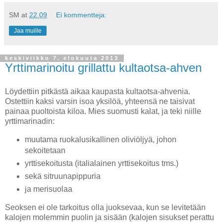
SM
at
22.09
Ei kommentteja:
Jaa muille
keskiviikko 7. elokuuta 2013
Yrttimarinoitu grillattu kultaotsa-ahven
Löydettiin pitkästä aikaa kaupasta kultaotsa-ahvenia.
Ostettiin kaksi varsin isoa yksilöä, yhteensä ne taisivat
painaa puoltoista kiloa. Mies suomusti kalat, ja teki niille
yrttimarinadin:
muutama ruokalusikallinen oliviöljyä, johon
sekoitetaan
yrttisekoitusta (italialainen yrttisekoitus tms.)
sekä sitruunapippuria
ja merisuolaa
Seoksen ei ole tarkoitus olla juoksevaa, kun se levitetään
kalojen molemmin puolin ja sisään (kalojen sisukset perattu