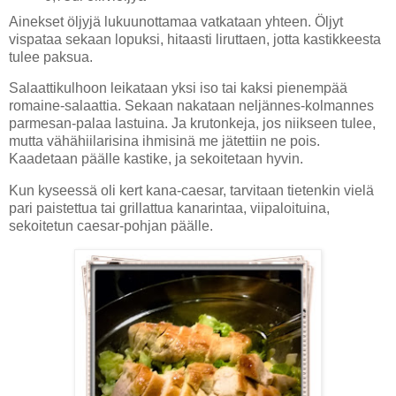
Ainekset öljyjä lukuunottamaa vatkataan yhteen. Öljyt
vispataa sekaan lopuksi, hitaasti liruttaen, jotta kastikkeesta
tulee paksua.
Salaattikulhoon leikataan yksi iso tai kaksi pienempää
romaine-salaattia. Sekaan nakataan neljännes-kolmannes
parmesan-palaa lastuina. Ja krutonkeja, jos niikseen tulee,
mutta vähähiilarisina ihmisinä me jätettiin ne pois.
Kaadetaan päälle kastike, ja sekoitetaan hyvin.
Kun kyseessä oli kert kana-caesar, tarvitaan tietenkin vielä
pari paistettua tai grillattua kanarintaa, viipaloituina,
sekoitetun caesar-pohjan päälle.