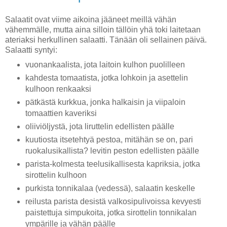
Salaatit ovat viime aikoina jääneet meillä vähän
vähemmälle, mutta aina silloin tällöin yhä toki laitetaan
ateriaksi herkullinen salaatti. Tänään oli sellainen päivä.
Salaatti syntyi:
vuonankaalista, jota laitoin kulhon puolilleen
kahdesta tomaatista, jotka lohkoin ja asettelin
kulhoon renkaaksi
pätkästä kurkkua, jonka halkaisin ja viipaloin
tomaattien kaveriksi
oliiviöljystä, jota liruttelin edellisten päälle
kuutiosta itsetehtyä pestoa, mitähän se on, pari
ruokalusikallista? levitin peston edellisten päälle
parista-kolmesta teelusikallisesta kapriksia, jotka
sirottelin kulhoon
purkista tonnikalaa (vedessä), salaatin keskelle
reilusta parista desistä valkosipulivoissa kevyesti
paistettuja simpukoita, jotka sirottelin tonnikalan
ympärille ja vähän päälle