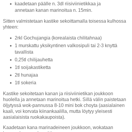
kaadetaan päälle n. 3dl riisiviinietikkaa ja
annetaan kanan marinoitua n. 15min.
Sitten valmistetaan kastike sekoittamalla toisessa kulhossa
yhteen:
2rkl Gochujangia (korealaista chilitahnaa)
1 murskattu yksikyntinen valkosipuli tai 2-3 knyttä
tavallista
0,25tl chilijauhetta
1tl soijakastiketta
2tl hunajaa
1tl sokeria
Kastike sekoitetaan kanan ja riisiviinietikan joukkoon
huolella ja annetaan marinoitua hetki. Sillä välin paistetaan
öljytyssä wok-pannussa 8-10 mini bok choyta (aasialainen
kaali, voi korvata kiinankaalilla, mutta löytyy yleisesti
aasialaisista ruokakaupoista).
Kaadetaan kana marinadeineen joukkoon, wokataan