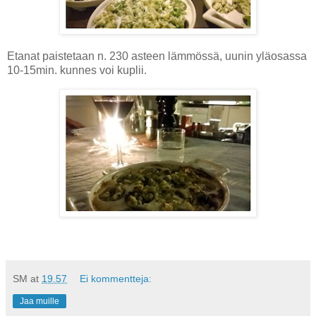
Etanat paistetaan n. 230 asteen lämmössä, uunin yläosassa
10-15min. kunnes voi kuplii.
SM
at
19.57
Ei kommentteja:
Jaa muille