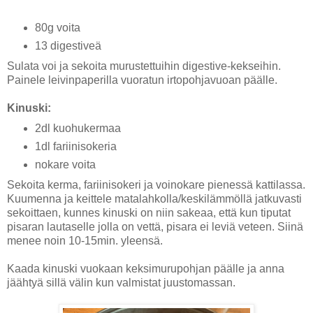
80g voita
13 digestiveä
Sulata voi ja sekoita murustettuihin digestive-kekseihin.
Painele leivinpaperilla vuoratun irtopohjavuoan päälle.
Kinuski:
2dl kuohukermaa
1dl fariinisokeria
nokare voita
Sekoita kerma, fariinisokeri ja voinokare pienessä kattilassa.
Kuumenna ja keittele matalahkolla/keskilämmöllä jatkuvasti
sekoittaen, kunnes kinuski on niin sakeaa, että kun tiputat
pisaran lautaselle jolla on vettä, pisara ei leviä veteen. Siinä
menee noin 10-15min. yleensä.
Kaada kinuski vuokaan keksimurupohjan päälle ja anna
jäähtyä sillä välin kun valmistat juustomassan.