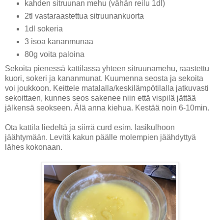
kahden sitruunan mehu (vähän reilu 1dl)
2tl vastaraastettua sitruunankuorta
1dl sokeria
3 isoa kananmunaa
80g voita paloina
Sekoita pienessä kattilassa yhteen sitruunamehu, raastettu
kuori, sokeri ja kananmunat. Kuumenna seosta ja sekoita
voi joukkoon. Keittele matalalla/keskilämpötilalla jatkuvasti
sekoittaen, kunnes seos sakenee niin että vispilä jättää
jälkensä seokseen. Älä anna kiehua. Kestää noin 6-10min.
Ota kattila liedeltä ja siirrä curd esim. lasikulhoon
jäähtymään. Levitä kakun päälle molempien jäähdyttyä
lähes kokonaan.