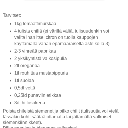
Tarvitset:
1kg tomaattimurskaa
4 tulista chiliä (ei värillä väliä, tulisuudenkin voi
valita ihan itse; citron on tuolla kauppojen
käyttämällä vähän epämääräisellä asteikolla 8)
2-3 vihreää paprikaa
2 yksikyntistä valkosipulia
2tl oreganoa
1tl rouhittua mustapippuria
1tl suolaa
0,5dl vettä
0,25ld punaviinietikkaa
3dl hillosokeria
Poista chileistä siemenet ja pilko chilit (tulisuutta voi vielä
tässäkin kohti säätää ottamalla tai jättämällä valkoiset
siemenkiinnikkeet).