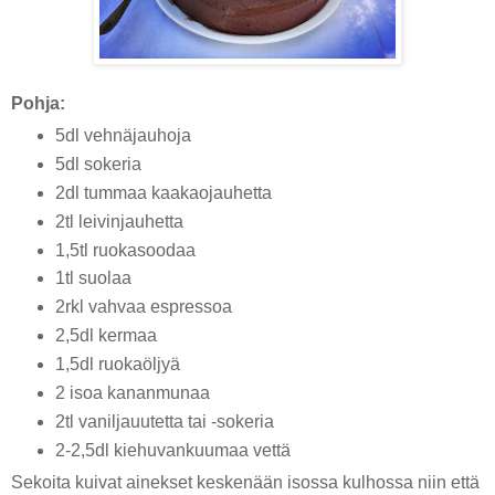
Pohja:
5dl vehnäjauhoja
5dl sokeria
2dl tummaa kaakaojauhetta
2tl leivinjauhetta
1,5tl ruokasoodaa
1tl suolaa
2rkl vahvaa espressoa
2,5dl kermaa
1,5dl ruokaöljyä
2 isoa kananmunaa
2tl vaniljauutetta tai -sokeria
2-2,5dl kiehuvankuumaa vettä
Sekoita kuivat ainekset keskenään isossa kulhossa niin että