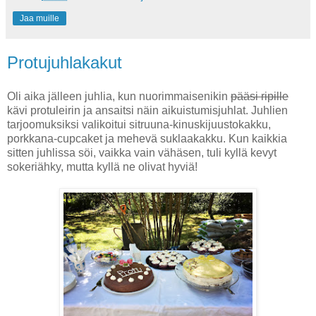
Jaa muille
Protujuhlakakut
Oli aika jälleen juhlia, kun nuorimmaisenikin
pääsi ripille
kävi protuleirin ja ansaitsi näin aikuistumisjuhlat. Juhlien
tarjoomuksiksi valikoitui sitruuna-kinuskijuustokakku,
porkkana-cupcaket ja mehevä suklaakakku. Kun kaikkia
sitten juhlissa söi, vaikka vain vähäsen, tuli kyllä kevyt
sokeriähky, mutta kyllä ne olivat hyviä!