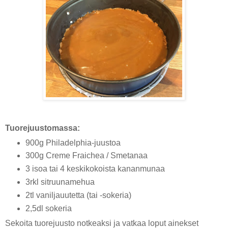
Tuorejuustomassa:
900g Philadelphia-juustoa
300g Creme Fraichea / Smetanaa
3 isoa tai 4 keskikokoista kananmunaa
3rkl sitruunamehua
2tl vaniljauutetta (tai -sokeria)
2,5dl sokeria
Sekoita tuorejuusto notkeaksi ja vatkaa loput ainekset