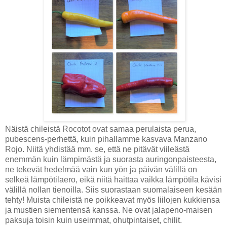
Näistä chileistä Rocotot ovat samaa perulaista perua,
pubescens-perhettä, kuin pihallamme kasvava Manzano
Rojo. Niitä yhdistää mm. se, että ne pitävät viileästä
enemmän kuin lämpimästä ja suorasta auringonpaisteesta,
ne tekevät hedelmää vain kun yön ja päivän välillä on
selkeä lämpötilaero, eikä niitä haittaa vaikka lämpötila kävisi
välillä nollan tienoilla. Siis suorastaan suomalaiseen kesään
tehty! Muista chileistä ne poikkeavat myös liilojen kukkiensa
ja mustien siementensä kanssa. Ne ovat jalapeno-maisen
paksuja toisin kuin useimmat, ohutpintaiset, chilit.