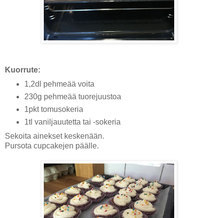
Kuorrute:
1,2dl pehmeää voita
230g pehmeää tuorejuustoa
1pkt tomusokeria
1tl vaniljauutetta tai -sokeria
Sekoita ainekset keskenään.
Pursota cupcakejen päälle.