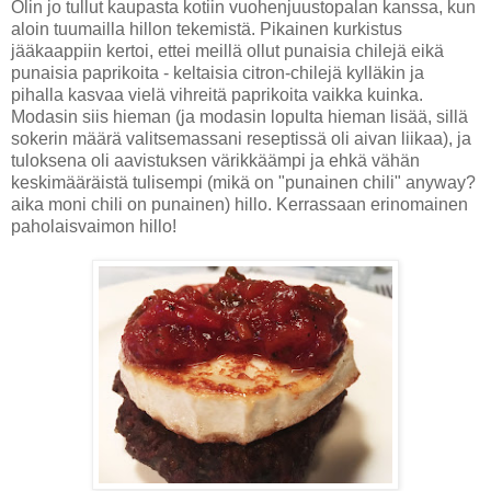
Olin jo tullut kaupasta kotiin vuohenjuustopalan kanssa, kun
aloin tuumailla hillon tekemistä. Pikainen kurkistus
jääkaappiin kertoi, ettei meillä ollut punaisia chilejä eikä
punaisia paprikoita - keltaisia citron-chilejä kylläkin ja
pihalla kasvaa vielä vihreitä paprikoita vaikka kuinka.
Modasin siis hieman (ja modasin lopulta hieman lisää, sillä
sokerin määrä valitsemassani reseptissä oli aivan liikaa), ja
tuloksena oli aavistuksen värikkäämpi ja ehkä vähän
keskimääräistä tulisempi (mikä on "punainen chili" anyway?
aika moni chili on punainen) hillo. Kerrassaan erinomainen
paholaisvaimon hillo!