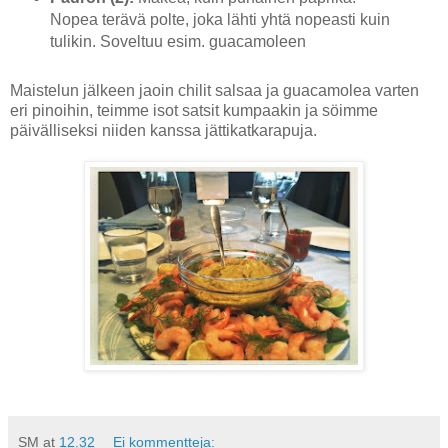
Nopea terävä polte, joka lähti yhtä nopeasti kuin
tulikin. Soveltuu esim. guacamoleen
Maistelun jälkeen jaoin chilit salsaa ja guacamolea varten
eri pinoihin, teimme isot satsit kumpaakin ja söimme
päivälliseksi niiden kanssa jättikatkarapuja.
SM
at
12.32
Ei kommentteja: