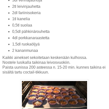
3dl vehnäjauhoja
2tl leivinjauhetta
2dl fariinisokeria
1tl kanelia
0,5tl suolaa
0,5dl pähkinärouhetta
4dl porkkanaraastetta
1,5dl ruokaöljyä
2 kananmunaa
Kaikki ainekset sekoitetaan keskenään kulhossa.
Nostele lusikalla taikinaa leivosvuokiin.
Paista uunissa 200 asteessa n. 15-20 min. kunnes taikina ei
sisältä tartu coctail-tikkuun.