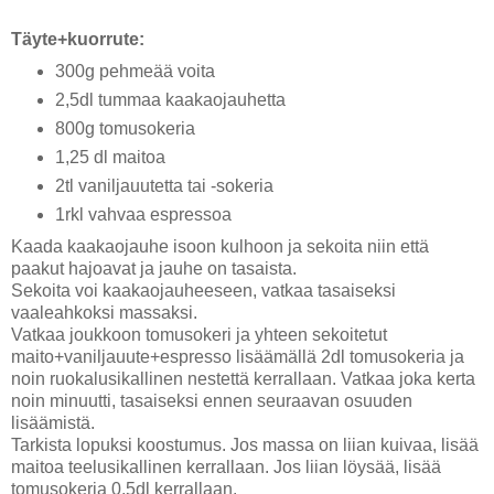
Täyte+kuorrute:
300g pehmeää voita
2,5dl tummaa kaakaojauhetta
800g tomusokeria
1,25 dl maitoa
2tl vaniljauutetta tai -sokeria
1rkl vahvaa espressoa
Kaada kaakaojauhe isoon kulhoon ja sekoita niin että
paakut hajoavat ja jauhe on tasaista.
Sekoita voi kaakaojauheeseen, vatkaa tasaiseksi
vaaleahkoksi massaksi.
Vatkaa joukkoon tomusokeri ja yhteen sekoitetut
maito+vaniljauute+espresso lisäämällä 2dl tomusokeria ja
noin ruokalusikallinen nestettä kerrallaan. Vatkaa joka kerta
noin minuutti, tasaiseksi ennen seuraavan osuuden
lisäämistä.
Tarkista lopuksi koostumus. Jos massa on liian kuivaa, lisää
maitoa teelusikallinen kerrallaan. Jos liian löysää, lisää
tomusokeria 0,5dl kerrallaan.