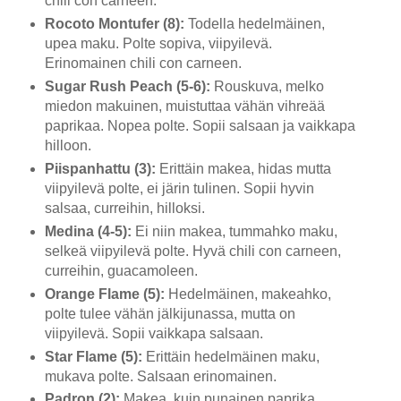
chili con carneen.
Rocoto Montufer (8):
Todella hedelmäinen,
upea maku. Polte sopiva, viipyilevä.
Erinomainen chili con carneen.
Sugar Rush Peach (5-6):
Rouskuva, melko
miedon makuinen, muistuttaa vähän vihreää
paprikaa. Nopea polte. Sopii salsaan ja vaikkapa
hilloon.
Piispanhattu (3):
Erittäin makea, hidas mutta
viipyilevä polte, ei järin tulinen. Sopii hyvin
salsaa, curreihin, hilloksi.
Medina (4-5):
Ei niin makea, tummahko maku,
selkeä viipyilevä polte. Hyvä chili con carneen,
curreihin, guacamoleen.
Orange Flame (5):
Hedelmäinen, makeahko,
polte tulee vähän jälkijunassa, mutta on
viipyilevä. Sopii vaikkapa salsaan.
Star Flame (5):
Erittäin hedelmäinen maku,
mukava polte. Salsaan erinomainen.
Padron (2):
Makea, kuin punainen paprika.