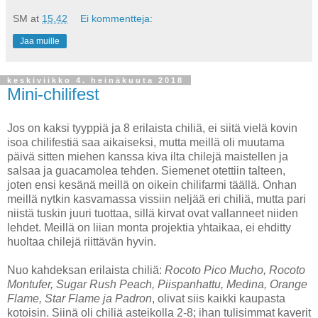
SM
at
15.42
Ei kommentteja:
Jaa muille
keskiviikko 4. heinäkuuta 2018
Mini-chilifest
Jos on kaksi tyyppiä ja 8 erilaista chiliä, ei siitä vielä kovin
isoa chilifestiä saa aikaiseksi, mutta meillä oli muutama
päivä sitten miehen kanssa kiva ilta chilejä maistellen ja
salsaa ja guacamolea tehden. Siemenet otettiin talteen,
joten ensi kesänä meillä on oikein chilifarmi täällä. Onhan
meillä nytkin kasvamassa vissiin neljää eri chiliä, mutta pari
niistä tuskin juuri tuottaa, sillä kirvat ovat vallanneet niiden
lehdet. Meillä on liian monta projektia yhtaikaa, ei ehditty
huoltaa chilejä riittävän hyvin.
Nuo kahdeksan erilaista chiliä:
Rocoto Pico Mucho, Rocoto
Montufer, Sugar Rush Peach, Piispanhattu, Medina, Orange
Flame, Star Flame ja Padron
, olivat siis kaikki kaupasta
kotoisin. Siinä oli chiliä asteikolla 2-8; ihan tulisimmat kaverit